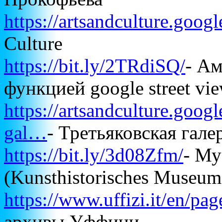
https://artsandculture.googl
Culture
https://bit.ly/2TRdiSQ/
- Ам
функцией google street v
https://artsandculture.goog
gal…
- Третьяковская гал
https://bit.ly/3d08Zfm/
- Му
(Kunsthistorisches Museu
https://www.uffizi.it/en/pag
архивы Уффици