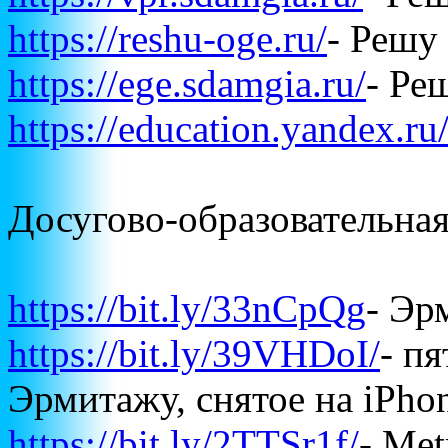
https://reshu-oge.ru/
- Реш
https://ege.sdamgia.ru/
- Р
https://education.yandex.ru
Досугово-образовательная
https://bit.ly/33nCpQg
- Э
https://bit.ly/39VHDoI/
- п
Эрмитажу, снятое на iPho
https://bit.ly/2TTSr1f/
- Met